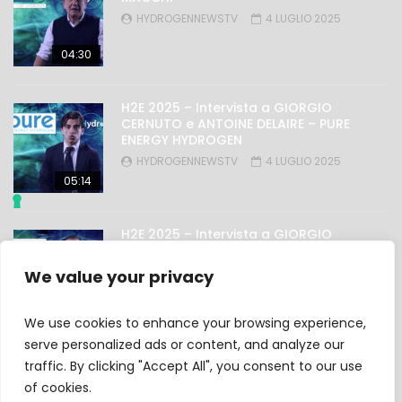
HYDROGENNEWSTV
4 LUGLIO 2025
04:30
H2E 2025 – Intervista a GIORGIO
CERNUTO e ANTOINE DELAIRE – PURE
ENERGY HYDROGEN
HYDROGENNEWSTV
4 LUGLIO 2025
05:14
H2E 2025 – Intervista a GIORGIO
NICOLINI – OMAL
HYDROGENNEWSTV
4 LUGLIO 2025
We value your privacy
03:27
We use cookies to enhance your browsing experience,
serve personalized ads or content, and analyze our
traffic. By clicking "Accept All", you consent to our use
Privacy Policy
of cookies.