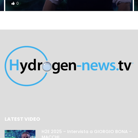
0
LATEST VIDEO
H2E 2025 – Intervista a GIORGIO BONA –
MACCHI