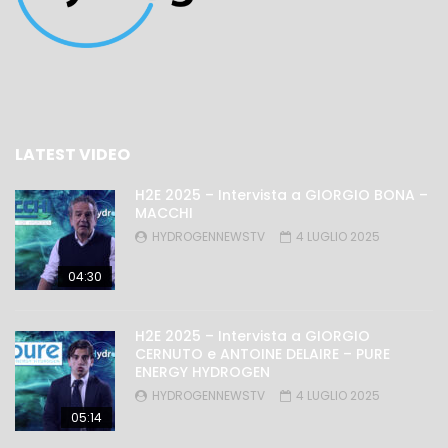
LATEST VIDEO
H2E 2025 – Intervista a GIORGIO BONA –
MACCHI
HYDROGENNEWSTV
4 LUGLIO 2025
04:30
H2E 2025 – Intervista a GIORGIO
CERNUTO e ANTOINE DELAIRE – PURE
ENERGY HYDROGEN
HYDROGENNEWSTV
4 LUGLIO 2025
05:14