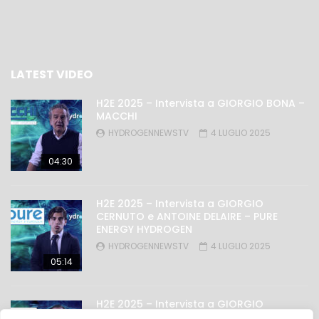
LATEST VIDEO
H2E 2025 – Intervista a GIORGIO BONA –
MACCHI
HYDROGENNEWSTV
4 LUGLIO 2025
04:30
H2E 2025 – Intervista a GIORGIO
CERNUTO e ANTOINE DELAIRE – PURE
ENERGY HYDROGEN
HYDROGENNEWSTV
4 LUGLIO 2025
05:14
H2E 2025 – Intervista a GIORGIO
NICOLINI – OMAL