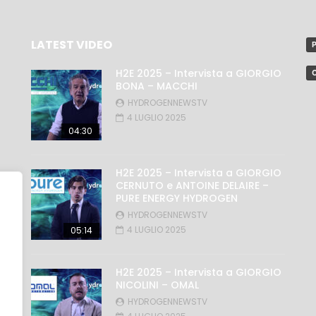
LATEST VIDEO
P
H2E 2025 – Intervista a GIORGIO
C
BONA – MACCHI
HYDROGENNEWSTV
4 LUGLIO 2025
04:30
H2E 2025 – Intervista a GIORGIO
CERNUTO e ANTOINE DELAIRE –
PURE ENERGY HYDROGEN
HYDROGENNEWSTV
4 LUGLIO 2025
05:14
H2E 2025 – Intervista a GIORGIO
NICOLINI – OMAL
HYDROGENNEWSTV