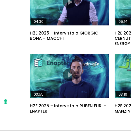
04:30
05:14
H2E 2025 – Intervista a GIORGIO
H2E 202
BONA – MACCHI
CERNUTO
ENERGY
03:55
03:16
H2E 2025 – Intervista a RUBEN FURI –
H2E 202
ENAPTER
MANZIN