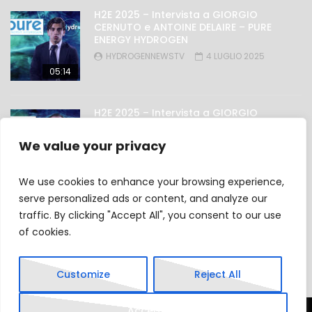
H2E 2025 – Intervista a GIORGIO
CERNUTO e ANTOINE DELAIRE – PURE
ENERGY HYDROGEN
HYDROGENNEWSTV
4 LUGLIO 2025
05:14
H2E 2025 – Intervista a GIORGIO
NICOLINI – OMAL
HYDROGENNEWSTV
4 LUGLIO 2025
We value your privacy
03:27
We use cookies to enhance your browsing experience,
serve personalized ads or content, and analyze our
traffic. By clicking "Accept All", you consent to our use
Privacy Policy
of cookies.
Cookie Policy
Customize
Reject All
Accept All