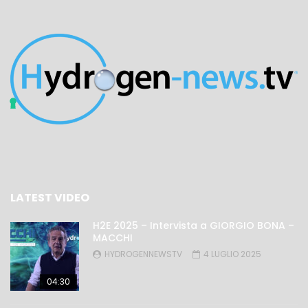
LATEST VIDEO
H2E 2025 – Intervista a GIORGIO BONA –
MACCHI
HYDROGENNEWSTV
4 LUGLIO 2025
04:30