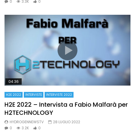
0
3.3K
0
04:36
H2E 2022
INTERVISTE
INTERVISTE 2022
H2E 2022 – Intervista a Fabio Malfarà per
H2TECHNOLOGY
HYDROGENNEWSTV
28 LUGLIO 2022
0
3.2K
0