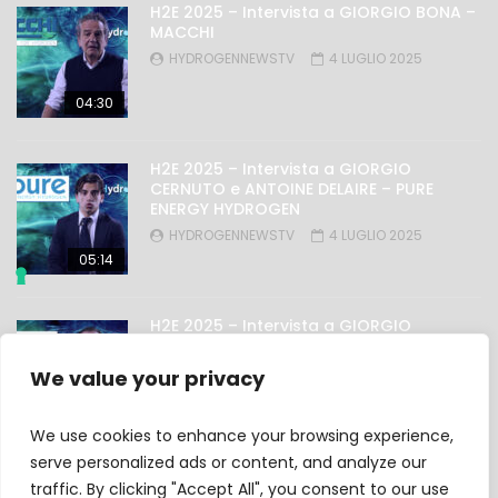
H2E 2025 – Intervista a GIORGIO BONA –
MACCHI
HYDROGENNEWSTV
4 LUGLIO 2025
04:30
H2E 2025 – Intervista a GIORGIO
CERNUTO e ANTOINE DELAIRE – PURE
ENERGY HYDROGEN
HYDROGENNEWSTV
4 LUGLIO 2025
05:14
H2E 2025 – Intervista a GIORGIO
NICOLINI – OMAL
HYDROGENNEWSTV
4 LUGLIO 2025
We value your privacy
03:27
We use cookies to enhance your browsing experience,
serve personalized ads or content, and analyze our
traffic. By clicking "Accept All", you consent to our use